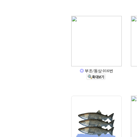
◎
부조/동상 016번